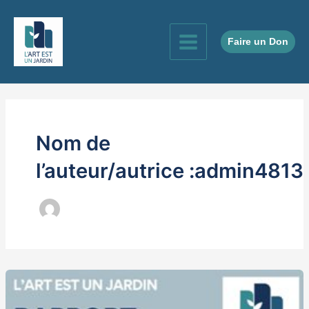
Aller
au
contenu
Faire un Don
Main
Menu
Nom de
l’auteur/autrice :admin4813